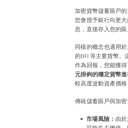
加密貨幣儲蓄賬戶的
您會授予銀行向更大
息，直接存入您的賬
同樣的概念也適用於加
的DFI 等主要貨
作為回報，您能獲得
元掛鉤的穩定貨幣進
較高度波動資產價格
傳統儲蓄賬戶與加密
市場風險：
由於
可能失去價值。