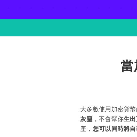
當
大多數使用加密貨幣
灰塵
，不會幫你
生出
產，
您可以同時將自