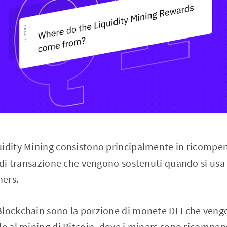
uidity Mining consistono principalmente in ricompen
i di transazione che vengono sostenuti quando si usa
ners.
Blockchain sono la porzione di monete DFI che vengo
le al mining di Bitcoin, dove i miners sono ricompen