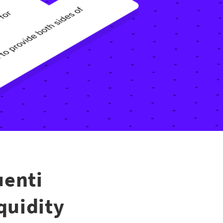
uenti
iquidity