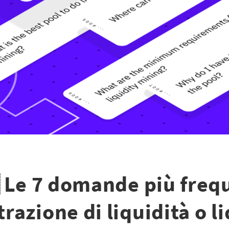
 Le 7 domande più freq
trazione di liquidità o l