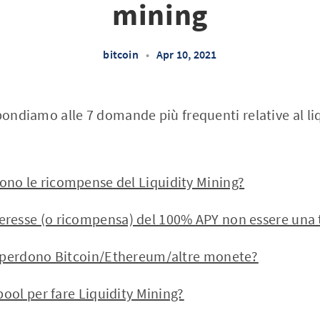
mining
bitcoin
•
Apr 10, 2021
spondiamo alle 7 domande più frequenti relative al li
no le ricompense del Liquidity Mining?
resse (o ricompensa) del 100% APY non essere una 
i perdono Bitcoin/Ethereum/altre monete?
 pool per fare Liquidity Mining?