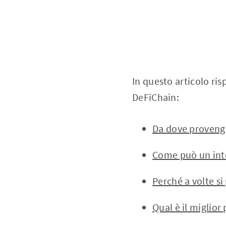
In questo articolo ri
DeFiChain:
Da dove provengo
Come può un inte
Perché a volte s
Qual è il miglior