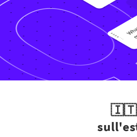
🇮🇹
sull'es