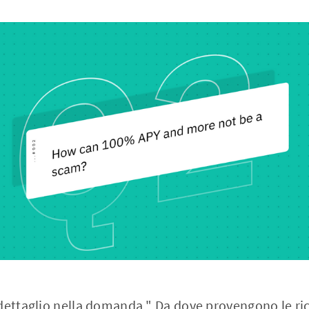
 dettaglio nella domanda " Da dove provengono le r