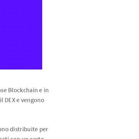
se Blockchain e in
 il DEX e vengono
no distribuite per
sati con un certo