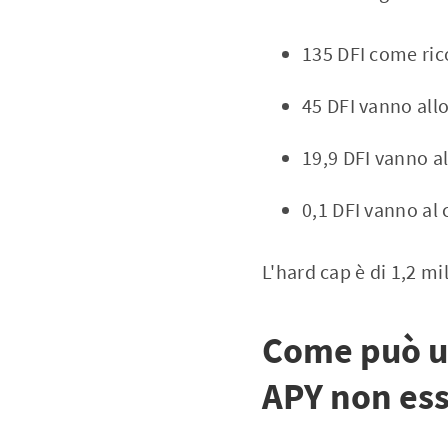
135 DFI come ri
45 DFI vanno all
19,9 DFI vanno a
0,1 DFI vanno al
L'hard cap è di 1,2 mi
Come può un
APY non ess