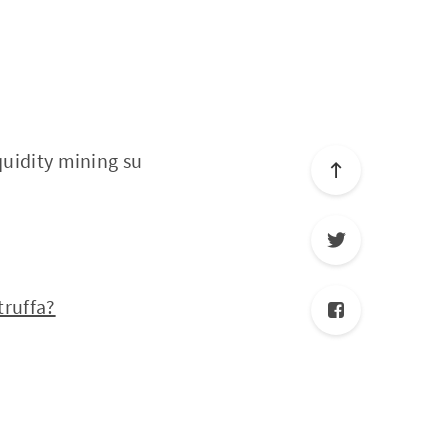
quidity mining su
truffa?